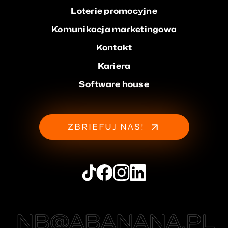
Loterie promocyjne
Komunikacja marketingowa
Kontakt
Kariera
Software house
ZBRIEFUJ NAS!
NB@ABANANA.PL
NB@ABANANA.PL