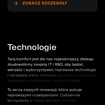
ZOBACZ SZCZEGÓŁY
Technologie
Twój
komfort
jest
dla
nas
najważniejszy,
dlatego
zbudowaliśmy
zespoły
IT
i
R&D,
aby
badać,
wdrażać
i
wykorzystywać
najnowsze
technologie
i
narzędzia,
które
ułatwiają
wdrażanie
projektów
i
zwiększają
efektywność
naszych
działań.
To
serce
naszych
innowacji,
które
pulsuje
najnowszymi
rozwiązaniami.
Codziennie
korzystamy
z
nowoczesnych
narzędzi.