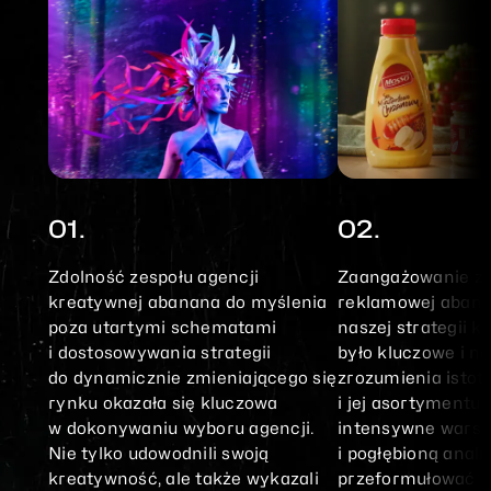
01.
02.
Zdolność zespołu agencji
Zaangażowanie ze
kreatywnej abanana do myślenia
reklamowej abana
poza utartymi schematami
naszej strategii 
i dostosowywania strategii
było kluczowe i na
do dynamicznie zmieniającego się
zrozumienia istot
rynku okazała się kluczowa
i jej asortymentu.
w dokonywaniu wyboru agencji.
intensywne warsz
Nie tylko udowodnili swoją
i pogłębioną anali
kreatywność, ale także wykazali
przeformułować 