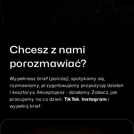
Chcesz z nami
porozmawiać?
Wypełniasz
brief
(poniżej),
spotykamy
się,
rozmawiamy,
przygotowujemy
propozycję
działań
i
kosztorys.
Akceptujesz
-
działamy.
Zobacz,
jak
pracujemy
na
co
dzień:
TikTok
,
Instagram
i
wypełnij
brief: