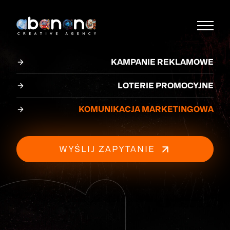
KAMPANIE REKLAMOWE
LOTERIE PROMOCYJNE
GDY WIDZISZ POTRZEBĘ ZBUDOWANIA
KOMUNIKACJA MARKETINGOWA
SPOŁECZNOŚCI WOKÓŁ MARKI
WYŚLIJ ZAPYTANIE
JEŚLI
NIKT