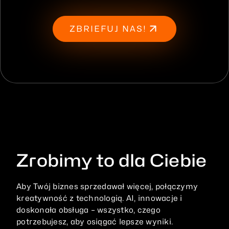
ZBRIEFUJ NAS!
Zrobimy to dla Ciebie
Aby
Twój
biznes
sprzedawał
więcej,
połączymy
kreatywność
z
technologią.
AI,
innowacje
i
doskonała
obsługa
–
wszystko,
czego
potrzebujesz,
aby
osiągać
lepsze
wyniki.