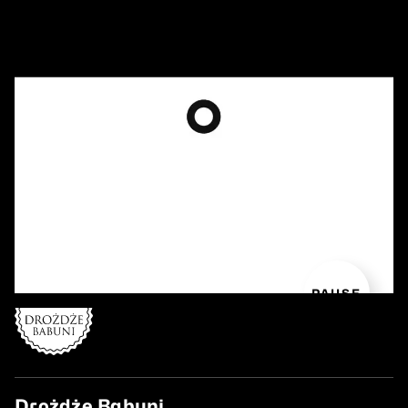
PAUSE
Drożdże Babuni