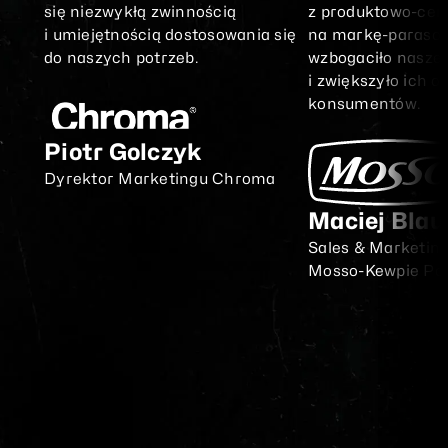
się niezwykłą zwinnością
z produktowo-cen
i umiejętnością dostosowania się
na markę-parasol
do naszych potrzeb.
wzbogaciło nasze
i zwiększyło ich o
konsumentów.
Piotr Golczyk
Dyrektor Marketingu Chroma
Maciej Blau
Sales & Marketing
Mosso-Kewpie
Pol