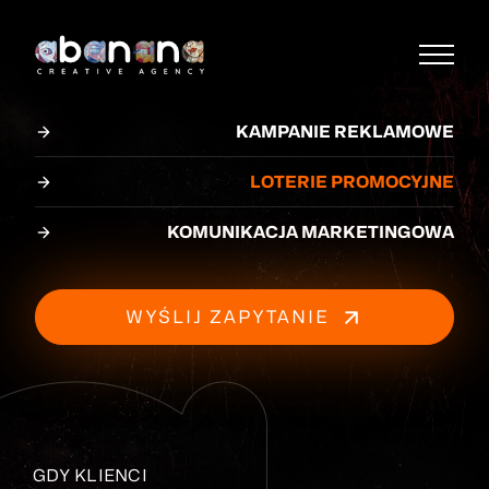
KAMPANIE REKLAMOWE
LOTERIE PROMOCYJNE
GDY KONKURENCJA
GDY KLIENCI
KIEDY POTRZEBUJESZ SZYBKO ZWIĘKSZYĆ
KOMUNIKACJA MARKETINGOWA
ZAGARNIA
SĄ
SPRZEDAŻ
CORAZ
CORAZ
WIĘCEJ
MNIEJ
WYŚLIJ ZAPYTANIE
RYNKU
LOJALNI