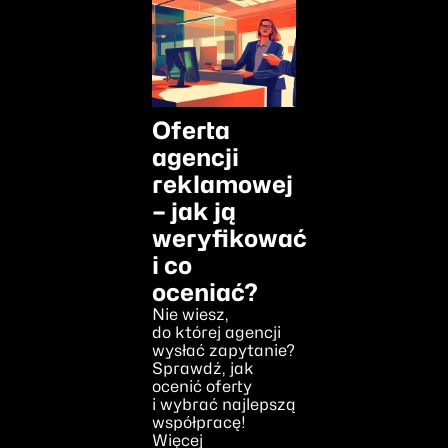
Oferta
agencji
reklamowej
– jak ją
weryfikować
i co
oceniać?
Nie wiesz,
do której agencji
wysłać zapytanie?
Sprawdź, jak
ocenić oferty
i wybrać najlepszą
współpracę!
Więcej