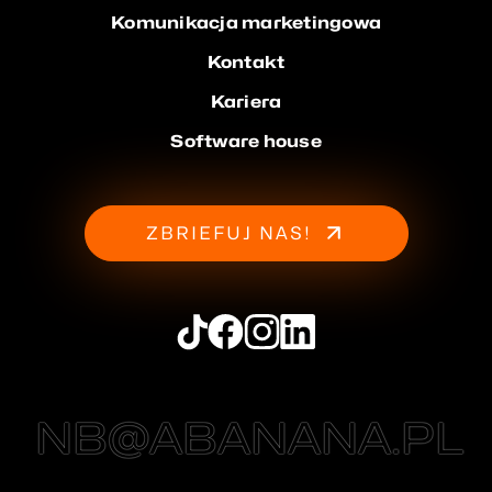
Komunikacja marketingowa
Kontakt
Kariera
Software house
ZBRIEFUJ NAS!
NB@ABANANA.PL
NB@ABANANA.PL