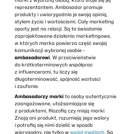
marki z wybraną osobą, która staje się jej
reprezentantem. Ambasador promuje
produkty i uwiarygadnia je swoją opinią,
stylem życia i wartościami. Cały marketing
oparty jest na relacji. Są to świadomie
zaprojektowane działania marketingowe,
w których marka powierza część swojej
komunikacji wybranej osobie -
ambasadorowi
. W przeciwieństwie
do krótkoterminowych współprac
z influencerami, tu liczy się
długoterminowość, spójność wartości
i zaufanie.
Ambasadorzy marki
to osoby autentycznie
zaangażowane, utożsamiające się
z produktami, filozofią czy misją marki.
Znają oni produkt, rozumieją jego walory
i potrafią się nimi dzielić w sposób
wiarygodny, nie tylko w
social mediach
. Są