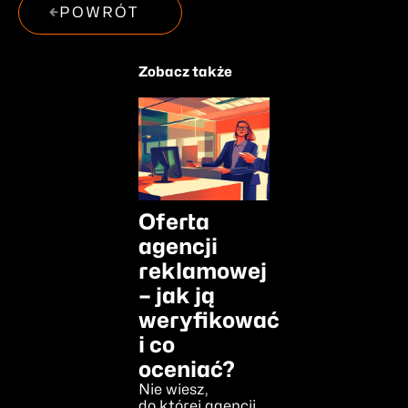
POWRÓT
Zobacz także
Oferta
agencji
reklamowej
– jak ją
weryfikować
i co
oceniać?
Nie wiesz,
do której agencji