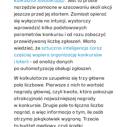
kalkulator.lovable.app/
. Jest to proste
narzędzie pomocne w szacowaniu skali akcji
jeszcze przed jej startem. Zamiast opierać
się wyłącznie na intuicji, wystarczy
wprowadzić kilka podstawowych
parametrów konkursu i od razu zobaczyć
przewidywaną liczbę zgłoszeń. Warto
wiedzieć, że
sztuczna inteligencja coraz
częściej wspiera organizację konkursów
i loterii
- od analizy danych
po automatyzację obsługi zgłoszeń.
W kalkulatorze uzupełnia się trzy główne
pola liczbowe. Pierwsze z nich to wartość
nagrody głównej, czyli kwota, która pokazuje
atrakcyjność najważniejszej nagrody
w konkursie. Drugie pole to łączna liczba
nagród, a więc informacja o tym, ile osób
otrzyma jakąkolwiek wygraną. Trzecie
to budżet mediowy, czyli środki